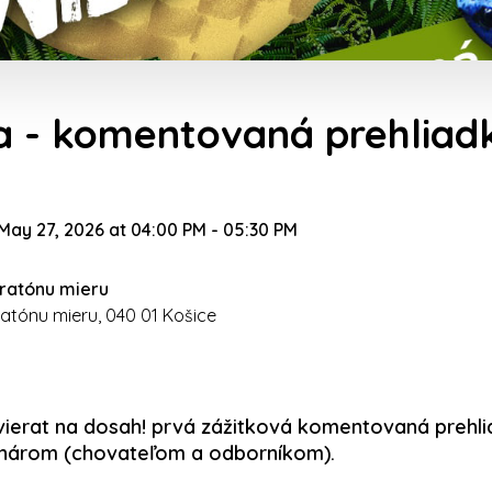
a - komentovaná prehliad
ay 27, 2026 at 04:00 PM
-
05:30 PM
ratónu mieru
atónu mieru, 040 01 Košice
zvierat na dosah! prvá zážitková komentovaná prehli
nárom (chovateľom a odborníkom).