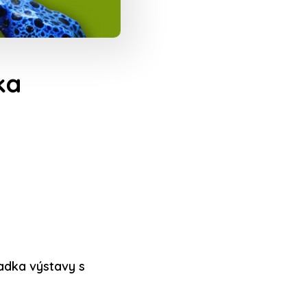
ka
adka výstavy s